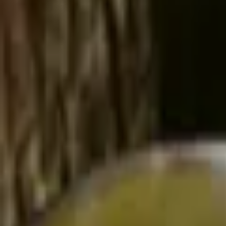
Sirup z bezových květů