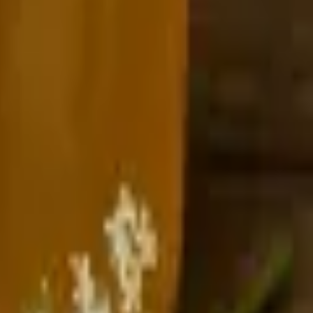
echáme 24 h vyluhovat. Šťávu přecedíme přes plátno, přidáme 1 kg